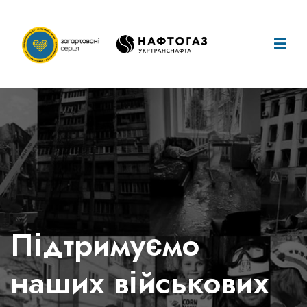
Піклуємося
про
наших дітей